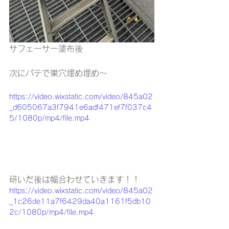
サフェーサー塗布後
次にパテで巣穴埋め埋め～
https://video.wixstatic.com/video/845a02
_d605067a3f7941e6adf471ef7f037c4
5/1080p/mp4/file.mp4
研いだ後は幅合わせていきます！！
https://video.wixstatic.com/video/845a02
_1c26de11a7f6429da40a1161f5db10
2c/1080p/mp4/file.mp4